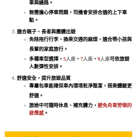
車與繞路。
無需擔心停車問題，司機會安排合適的上
下車
點。
適合親子、長者與團體出遊
免除拖行行李
、換乘交通的麻煩，適合帶小孩與
長輩的家庭旅行。
多種車型選擇，
5
人座
、
7
人座
、
9
人座
可依旅遊
人數彈性安排。
舒適安全，提升旅遊品質
專屬包車能確保車內環境乾淨整潔
，搭乘體驗更
舒適。
旅途中可隨時休息、補充體力，
避免舟車勞頓
的
疲憊感
。