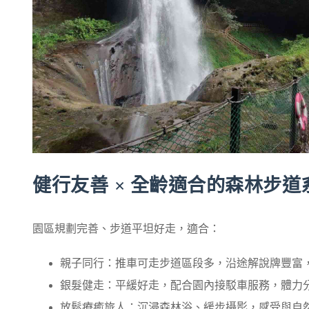
健行友善
全齡適合的森林步道
×
園區規劃完善、步道平坦好走，適合：
親子同行：推車可走步道區段多，沿途解說牌豐富
銀髮健走：平緩好走，配合園內接駁車服務，體力
放鬆療癒旅人：沉浸森林浴、緩步攝影，感受與自