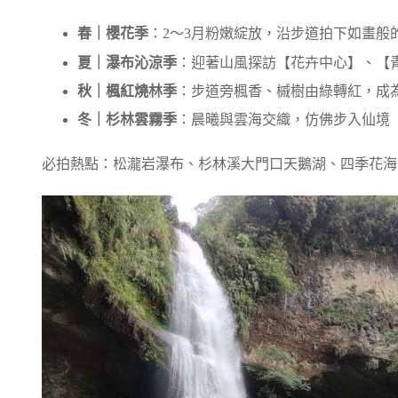
春｜櫻花季
：
2
～
3
月粉嫩綻放，沿步道拍下如畫般
夏｜瀑布沁涼季
：迎著山風探訪【花卉中心】、【
秋｜楓紅燒林季
：步道旁楓香、槭樹由綠轉紅，成
冬｜杉林雲霧季
：晨曦與雲海交織，仿佛步入仙境
必拍熱點：松瀧岩瀑布、杉林溪大門口天鵝湖、四季花海