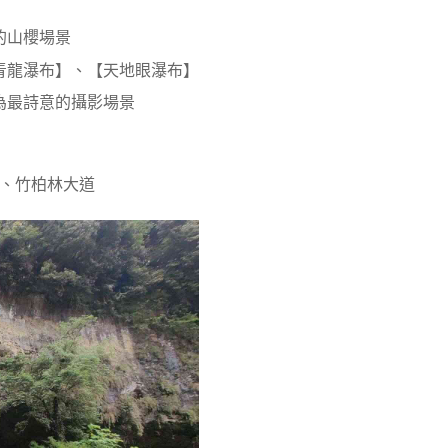
的山櫻場景
青龍瀑布】、【天地眼瀑布】
為最詩意的攝影場景
、竹柏林大道