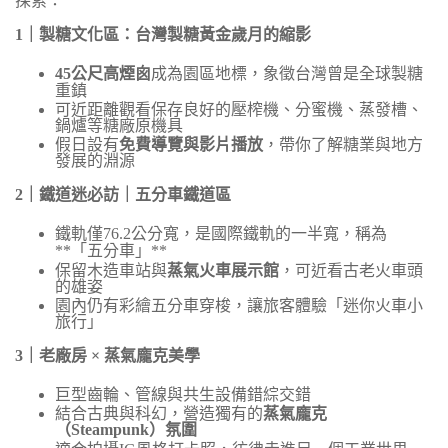
探索：
1
｜製糖文化區：台灣製糖黃金歲月的縮影
45
公尺高煙囪
成為園區地標，象徵台灣曾是全球製糖
重鎮
可近距離觀看保存良好的壓榨機、分蜜機、蒸發槽、
鍋爐等糖廠原機具
假日設有
免費導覽與影片播放
，帶你了解糖業與地方
發展的淵源
2
｜鐵道迷必訪｜五分車鐵道區
鐵軌僅
76.2
公分寬，是國際鐵軌的一半寬，稱為
**
「五分車」
**
保留木造車站與
蒸氣火車展示館
，可近看古老火車頭
的雄姿
園內仍有彩繪五分車穿梭，讓旅客體驗「迷你火車小
旅行」
3
｜老廠房
×
蒸氣龐克美學
巨型齒輪、管線與共生設備錯綜交錯
結合古典與科幻，營造獨有的
蒸氣龐克
（
Steampunk
）氛圍