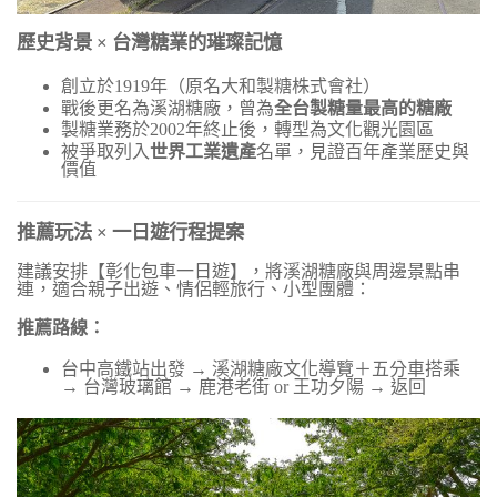
歷史背景
×
台灣糖業的璀璨記憶
創立於
1919
年（原名大和製糖株式會社）
戰後更名為溪湖糖廠，曾為
全台製糖量最高的糖廠
製糖業務於
2002
年終止後，轉型為文化觀光園區
被爭取列入
世界工業遺產
名單，見證百年產業歷史與
價值
推薦玩法
×
一日遊行程提案
建議安排【彰化包車一日遊】，將溪湖糖廠與周邊景點串
連，適合親子出遊、情侶輕旅行、小型團體：
推薦路線：
台中高鐵站出發 → 溪湖糖廠文化導覽＋五分車搭乘
→ 台灣玻璃館 → 鹿港老街
or
王功夕陽 → 返回