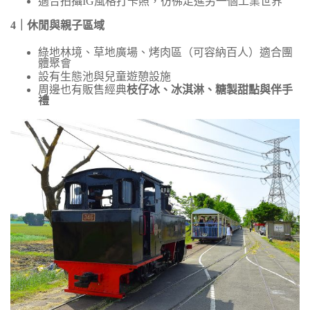
適合拍攝
IG
風格打卡照，彷彿走進另一個工業世界
4
｜休閒與親子區域
綠地林境、草地廣場、烤肉區（可容納百人）適合團
體聚會
設有生態池與兒童遊憩設施
周邊也有販售經典
枝仔冰、冰淇淋、糖製甜點與伴手
禮