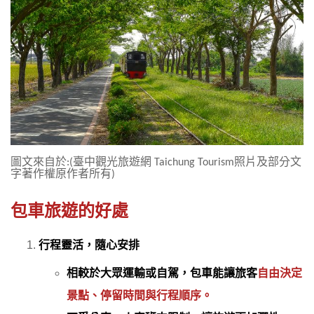
圖文來自於
臺中觀光旅遊網
照片及部分文
:(
Taichung Tourism
字著作權原作者所有
)
包車旅遊的好處
行程靈活，隨心安排
相較於大眾運輸或自駕，包車能讓旅客
自由決定
景點、停留時間與行程順序。