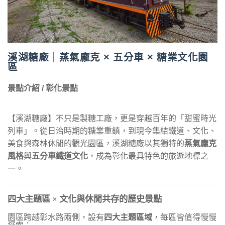
溪湖糖廠｜蒸氣龐克 × 五分車 × 糖業文化園
區
景點介紹 / 彰化景點
【溪湖糖廠】不只是製糖工廠，更是穿越百年的「甜蜜時光
列車」。從日治時期的糖業重鎮，到現今集結鐵道、文化、
美食與森林休閒的觀光園區，溪湖糖廠以其獨特的
蒸氣龐克
風格
與
五分車鐵道文化
，成為彰化最具特色的旅遊地標之
一。
四大主題區
×
文化與休閒共存的歷史景點
園區跨越彰水路兩側，設有
四大主題區域
，每區皆值得慢慢