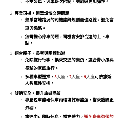
不受公車、火車班次限制，讓旅遊更加彈性。
專業司機，無需煩惱交通問題
熟悉當
地路況的司機能夠規劃最佳路線，避免塞
車與繞路。
無需擔心停車問題，司機會安排合適的上
下車
點。
適合親子、長者與團體出遊
免除拖行行李
、換乘交通的麻煩，適合帶小孩與
長輩的家庭旅行。
多種車型選擇，
5
人座
、
7
人座
、
9
人座
可依旅遊
人數彈性安排。
舒適安全，提升旅遊品質
專屬包車能確保車內環境乾淨整潔
，搭乘體驗更
舒適。
旅途中可隨時休息、補充體力，
避免舟車勞頓
的