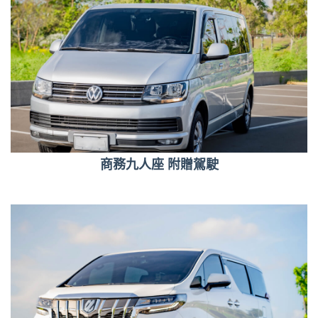
商務九人座 附贈駕駛