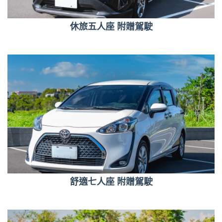
休旅五人座 附贈駕駛
舒適七人座 附贈駕駛