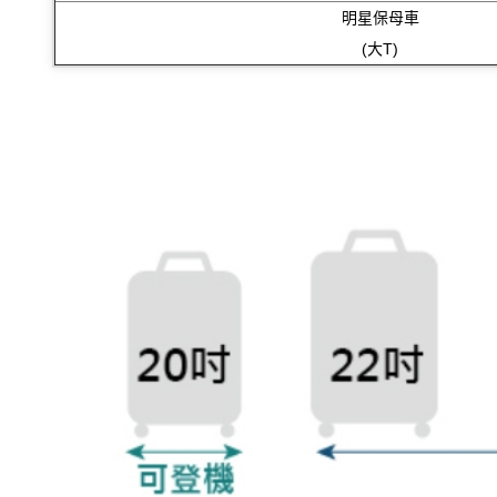
明星保母車
(大T)