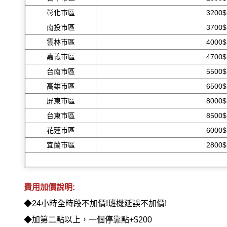
彰化市區
3200$
南投市區
3700$
雲林市區
4000$
嘉義市區
4700$
台南市區
5500$
高雄市區
6500$
屏東市區
8000$
台東市區
8500$
花蓮市區
6000$
宜蘭市區
2800$
費用加價說明:
◆24小時全時段不加價!班機延誤不加價!
◆
加第二點以上，一個停靠點+$200