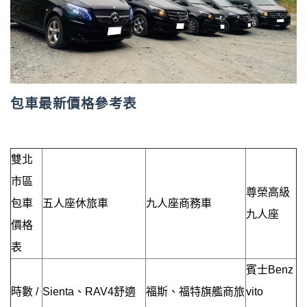
包車最新價格參考表
雙北
市區
尊榮高級
包車
五人座休旅車
九人座商務車
九人座
價格
表
賓士Benz
時數 /
Sienta、RAV4舒適
福斯、福特旗艦商旅
vito