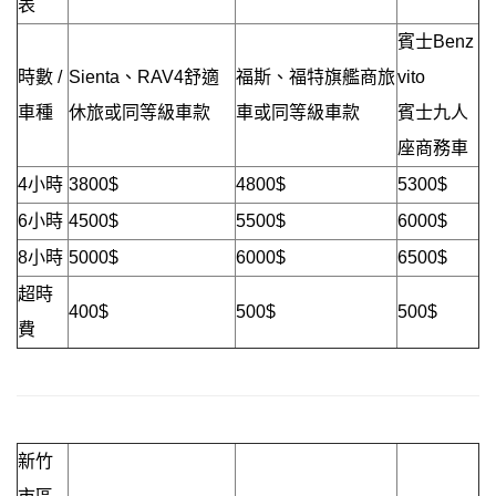
表
賓士Benz
時數 /
Sienta、RAV4舒適
福斯、福特旗艦商旅
vito
車種
休旅或同等級車款
車或同等級車款
賓士九人
座商務車
4小時
3800$
4800$
5300$
6小時
4500$
5500$
6000$
8小時
5000$
6000$
6500$
超時
400$
500$
500$
費
新竹