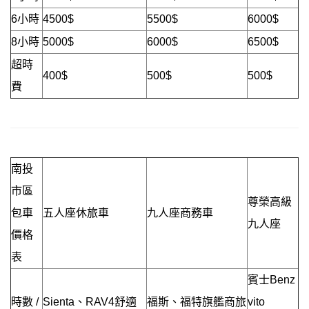
6小時
4500$
5500$
6000$
8小時
5000$
6000$
6500$
超時
400$
500$
500$
費
南投
市區
尊榮高級
包車
五人座休旅車
九人座商務車
九人座
價格
表
賓士Benz
時數 /
Sienta、RAV4舒適
福斯、福特旗艦商旅
vito