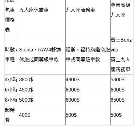
市區
尊榮高級
包車
五人座休旅車
九人座商務車
九人座
價格
表
賓士Benz
時數 /
Sienta、RAV4舒適
福斯、福特旗艦商旅
vito
車種
休旅或同等級車款
車或同等級車款
賓士九人
座商務車
4小時
3800$
4800$
5300$
6小時
4500$
6000$
6000$
8小時
5000$
6000$
6500$
超時
400$
500$
500$
費