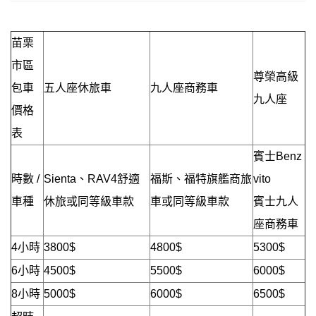
苗栗
市區
尊榮高級
包車
五人座休旅車
九人座商務車
九人座
價格
表
賓士Benz
時數 /
Sienta、RAV4舒適
福斯、福特旗艦商旅
vito
車種
休旅或同等級車款
車或同等級車款
賓士九人
座商務車
4小時
3800$
4800$
5300$
6小時
4500$
5500$
6000$
8小時
5000$
6000$
6500$